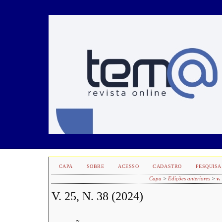
CAPA
SOBRE
ACESSO
CADASTRO
PESQUISA
Capa
>
Edições anteriores
>
v.
V. 25, N. 38 (2024)