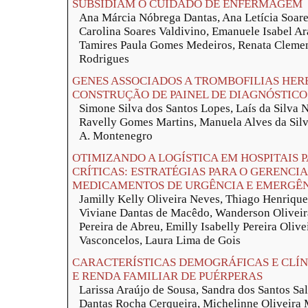
SUBSIDIAM O CUIDADO DE ENFERMAGEM
Ana Márcia Nóbrega Dantas, Ana Letícia Soare
Carolina Soares Valdivino, Emanuele Isabel A
Tamires Paula Gomes Medeiros, Renata Clemen
Rodrigues
GENES ASSOCIADOS A TROMBOFILIAS HER
CONSTRUÇÃO DE PAINEL DE DIAGNÓSTIC
Simone Silva dos Santos Lopes, Laís da Silva 
Ravelly Gomes Martins, Manuela Alves da Sil
A. Montenegro
OTIMIZANDO A LOGÍSTICA EM HOSPITAIS 
CRÍTICAS: ESTRATÉGIAS PARA O GERENCI
MEDICAMENTOS DE URGÊNCIA E EMERGÊ
Jamilly Kelly Oliveira Neves, Thiago Henriqu
Viviane Dantas de Macêdo, Wanderson Oliveira
Pereira de Abreu, Emilly Isabelly Pereira Olive
Vasconcelos, Laura Lima de Gois
CARACTERÍSTICAS DEMOGRÁFICAS E CLÍN
E RENDA FAMILIAR DE PUÉRPERAS
Larissa Araújo de Sousa, Sandra dos Santos Sa
Dantas Rocha Cerqueira, Michelinne Oliveira