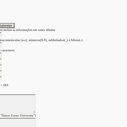
ra incluir as informações em outro idioma.
tras minúsculas (a-z), números(0-9), sublinhados(_) e hífens(-).
 caracteres.
 = JAS
 "Simon Fraser University")