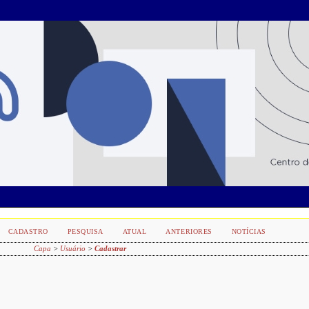
CADASTRO
PESQUISA
ATUAL
ANTERIORES
NOTÍCIAS
Capa
>
Usuário
>
Cadastrar