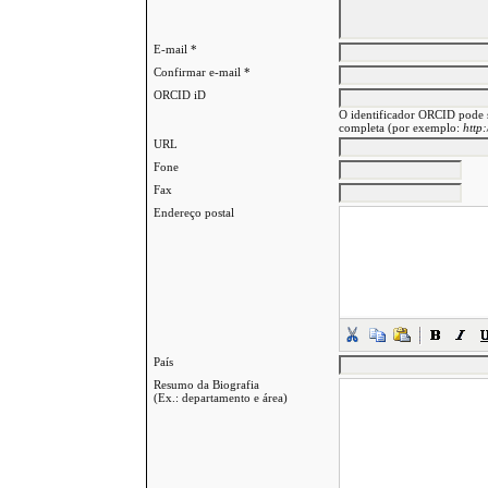
E-mail *
Confirmar e-mail *
ORCID iD
O identificador ORCID pode 
completa (por exemplo:
http
URL
Fone
Fax
Endereço postal
País
Resumo da Biografia
(Ex.: departamento e área)