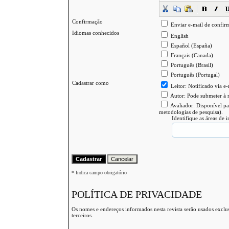
Confirmação
Enviar e-mail de confir
Idiomas conhecidos
English
Español (España)
Français (Canada)
Português (Brasil)
Português (Portugal)
Cadastrar como
Leitor
: Notificado via e
Autor
: Pode submeter à r
Avaliador
: Disponível pa
metodologias de pesquisa).
Identifique as áreas de 
* Indica campo obrigatório
POLÍTICA DE PRIVACIDADE
Os nomes e endereços informados nesta revista serão usados exclus
terceiros.