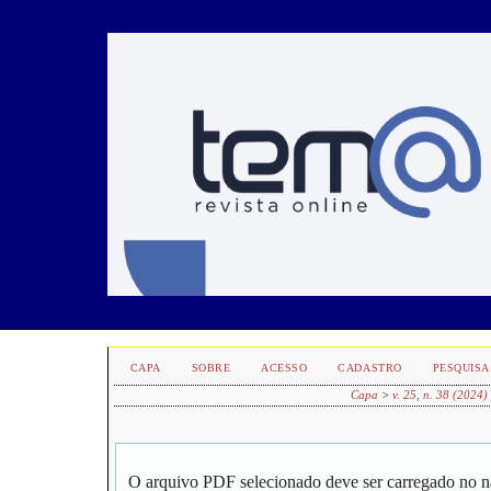
CAPA
SOBRE
ACESSO
CADASTRO
PESQUISA
Capa
>
v. 25, n. 38 (2024)
O arquivo PDF selecionado deve ser carregado no n