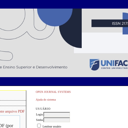
OPEN JOURNAL SYSTEMS
Ajuda do sistema
USUÁRIO
este arquivo PDF
Login
Senha
PDF (por
Lembrar usuário