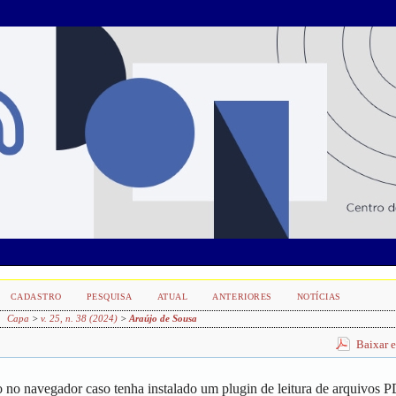
CADASTRO
PESQUISA
ATUAL
ANTERIORES
NOTÍCIAS
Capa
>
v. 25, n. 38 (2024)
>
Araújo de Sousa
Baixar 
 no navegador caso tenha instalado um plugin de leitura de arquivos 