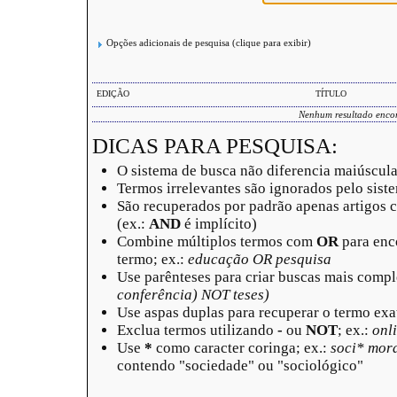
Opções adicionais de pesquisa (clique para exibir)
EDIÇÃO
TÍTULO
Nenhum resultado enco
DICAS PARA PESQUISA:
O sistema de busca não diferencia maiúscul
Termos irrelevantes são ignorados pelo sist
São recuperados por padrão apenas artigos
(ex.:
AND
é implícito)
Combine múltiplos termos com
OR
para enc
termo; ex.:
educação OR pesquisa
Use parênteses para criar buscas mais compl
conferência) NOT teses)
Use aspas duplas para recuperar o termo exa
Exclua termos utilizando
-
ou
NOT
; ex.:
onli
Use
*
como caracter coringa; ex.:
soci* mor
contendo "sociedade" ou "sociológico"