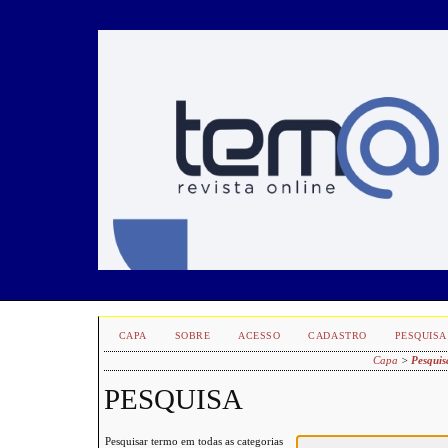
CAPA
SOBRE
ACESSO
CADASTRO
PESQUISA
Capa
>
Pesquis
PESQUISA
Pesquisar termo em todas as categorias