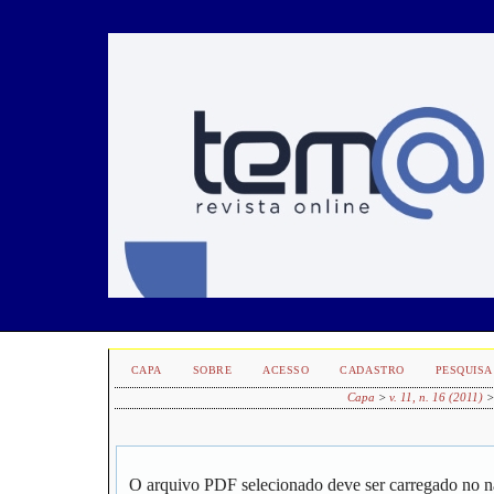
CAPA
SOBRE
ACESSO
CADASTRO
PESQUISA
Capa
>
v. 11, n. 16 (2011)
O arquivo PDF selecionado deve ser carregado no n