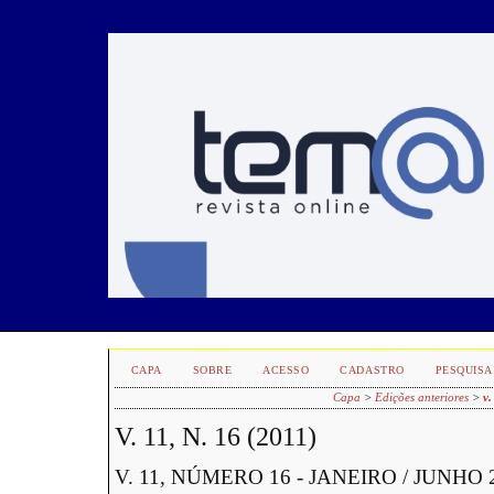
CAPA
SOBRE
ACESSO
CADASTRO
PESQUISA
Capa
>
Edições anteriores
>
v.
V. 11, N. 16 (2011)
V. 11, NÚMERO 16 - JANEIRO / JUNHO 