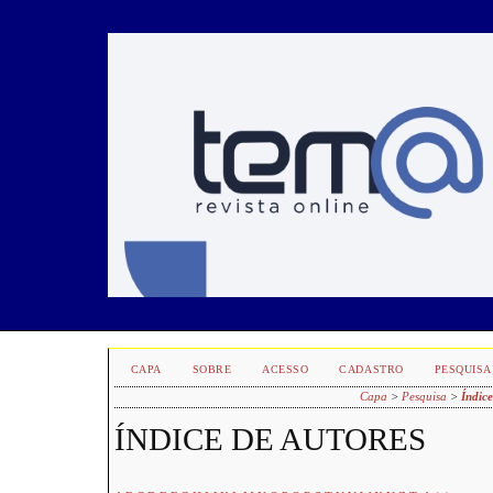
CAPA
SOBRE
ACESSO
CADASTRO
PESQUISA
Capa
>
Pesquisa
>
Índice
ÍNDICE DE AUTORES