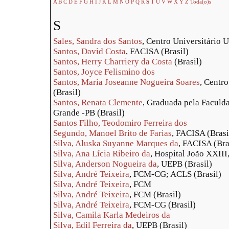
A
B
C
D
E
F
G
H
I
J
K
L
M
N
O
P
Q
R
S
T
U
V
W
X
Y
Z
Toda(o)s
S
Sales, Sandra dos Santos
, Centro Universitário
Santos, David Costa
, FACISA (Brasil)
Santos, Herry Charriery da Costa
(Brasil)
Santos, Joyce Felismino dos
Santos, Maria Joseanne Nogueira Soares
, Centr
(Brasil)
Santos, Renata Clemente
, Graduada pela Faculd
Grande -PB (Brasil)
Santos Filho, Teodomiro Ferreira dos
Segundo, Manoel Brito de Farias
, FACISA (Brasi
Silva, Aluska Suyanne Marques da
, FACISA (Bra
Silva, Ana Lícia Ribeiro da
, Hospital João XXIII
Silva, Anderson Nogueira da
, UEPB (Brasil)
Silva, André Teixeira
, FCM-CG; ACLS (Brasil)
Silva, André Teixeira
, FCM
Silva, André Teixeira
, FCM (Brasil)
Silva, André Teixeira
, FCM-CG (Brasil)
Silva, Camila Karla Medeiros da
Silva, Edil Ferreira da
, UEPB (Brasil)