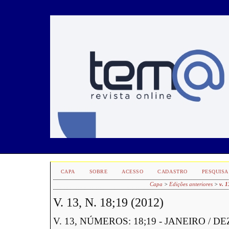
CAPA
SOBRE
ACESSO
CADASTRO
PESQUISA
Capa
>
Edições anteriores
>
v. 1
V. 13, N. 18;19 (2012)
V. 13, NÚMEROS: 18;19 - JANEIRO / 