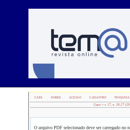
CAPA
SOBRE
ACESSO
CADASTRO
PESQUISA
Capa
>
v. 17, n. 26;27 (2
O arquivo PDF selecionado deve ser carregado no n