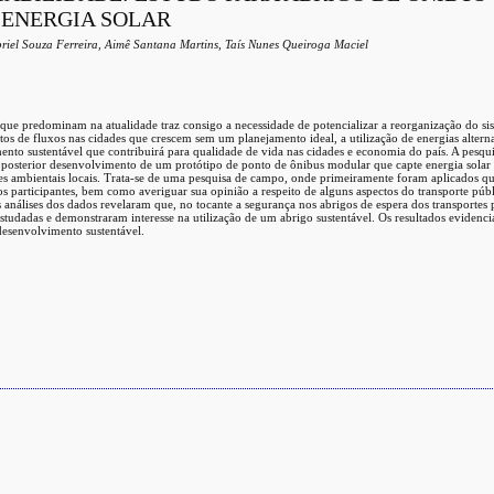
 ENERGIA SOLAR
riel Souza Ferreira, Aimê Santana Martins, Taís Nunes Queiroga Maciel
as que predominam na atualidade traz consigo a necessidade de potencializar a reorganização do s
litos de fluxos nas cidades que crescem sem um planejamento ideal, a utilização de energias altern
nto sustentável que contribuirá para qualidade de vida nas cidades e economia do país. A pesqu
ra posterior desenvolvimento de um protótipo de ponto de ônibus modular que capte energia solar
s ambientais locais. Trata-se de uma pesquisa de campo, onde primeiramente foram aplicados qu
os participantes, bem como averiguar sua opinião a respeito de alguns aspectos do transporte públ
As análises dos dados revelaram que, no tocante a segurança nos abrigos de espera dos transportes 
estudadas e demonstraram interesse na utilização de um abrigo sustentável. Os resultados eviden
esenvolvimento sustentável.