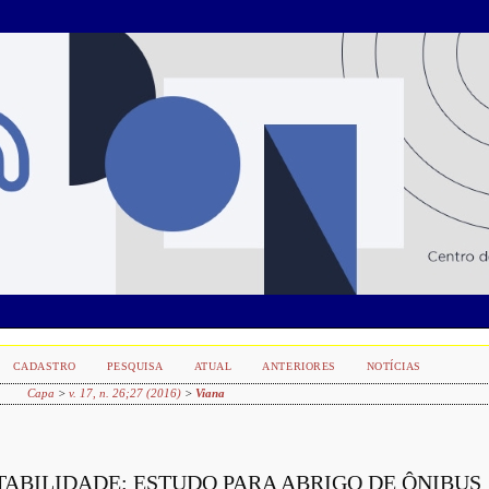
CADASTRO
PESQUISA
ATUAL
ANTERIORES
NOTÍCIAS
Capa
>
v. 17, n. 26;27 (2016)
>
Viana
ABILIDADE: ESTUDO PARA ABRIGO DE ÔNIBUS