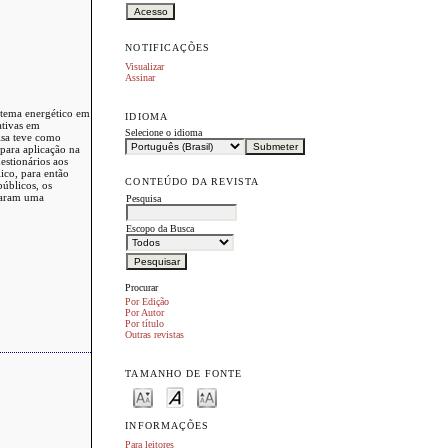
NOTIFICAÇÕES
Visualizar
Assinar
istema energético em
IDIOMA
ativas em
Selecione o idioma
isa teve como
 para aplicação na
estionários aos
ico, para então
CONTEÚDO DA REVISTA
públicos, os
ciaram uma
Pesquisa
Escopo da Busca
Procurar
Por Edição
Por Autor
Por título
Outras revistas
TAMANHO DE FONTE
INFORMAÇÕES
Para leitores