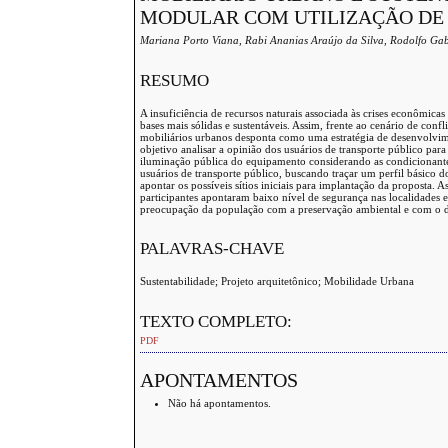
MODULAR COM UTILIZAÇÃO DE
Mariana Porto Viana, Rabi Ananias Araújo da Silva, Rodolfo Gab
RESUMO
A insuficiência de recursos naturais associada às crises econômic
bases mais sólidas e sustentáveis. Assim, frente ao cenário de conf
mobiliários urbanos desponta como uma estratégia de desenvolvime
objetivo analisar a opinião dos usuários de transporte público pa
iluminação pública do equipamento considerando as condicionante
usuários de transporte público, buscando traçar um perfil básico d
apontar os possíveis sítios iniciais para implantação da proposta. 
participantes apontaram baixo nível de segurança nas localidades 
preocupação da população com a preservação ambiental e com o d
PALAVRAS-CHAVE
Sustentabilidade; Projeto arquitetônico; Mobilidade Urbana
TEXTO COMPLETO:
PDF
APONTAMENTOS
Não há apontamentos.