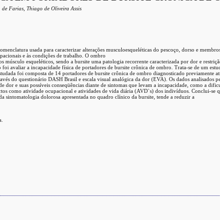
 de Farias, Thiago de Oliveira Assis
enclatura usada para caracterizar alterações musculoesqueléticas do pescoço, dorso e membros
upacionais e às condições de trabalho. O ombro
s músculo esqueléticos, sendo a bursite uma patologia recorrente caracterizada por dor e restriç
foi avaliar a incapacidade física de portadores de bursite crônica de ombro. Trata-se de um estu
 estudada foi composta de 14 portadores de bursite crônica de ombro diagnosticado previamente a
 através do questionário DASH Brasil e escala visual analógica da dor (EVA). Os dados analisados 
de dor e suas possíveis conseqüências diante de sintomas que levam a incapacidade, como a dif
ctos como atividade ocupacional e atividades de vida diária (AVD`s) dos indivíduos. Conclui-se 
a da sintomatologia dolorosa apresentada no quadro clínico da bursite, tende a reduzir a
a.