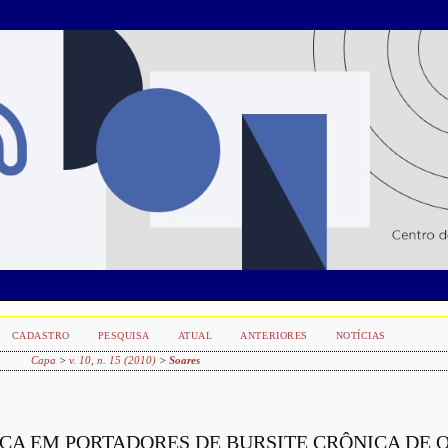
CADASTRO
PESQUISA
ATUAL
ANTERIORES
NOTÍCIAS
Capa
>
v. 10, n. 15 (2010)
>
Soares
ICA EM PORTADORES DE BURSITE CRÔNICA DE