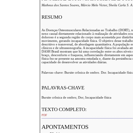
Matheus dos Santos Soares, Márcio Melo Victor, Sheila Carla S. A.
RESUMO
As Doenças Osteomusculares Relacionadas ao Trabalho (DORT), nom
nexo causal diretamente relacionado à realização de atividades oc
doloroso é a segunda região do corpo mais acometida por distúrbio
movimento, gerando incapacidade física. O objetivo desse trabalho 
descritivo e transversal, de abordagem quantitativa. A população
clínicos e de ultrassonografia. A incapacidade física foi avaliada
DASH Brasil mostram que há uma correlação entre os altos níveis 
braço, desconforto e fraqueza, influenciando diretamente em aspe
física fez-se presente na amostra estudada e, diante da persistênci
capacidade de desenvolver as atividades diárias.
Palavras–chave: Bursite crônica de ombro. Dor. Incapacidade físic
PALAVRAS-CHAVE
Bursite crônica de ombro; Dor; Incapacidade física
TEXTO COMPLETO:
PDF
APONTAMENTOS