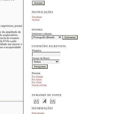
NOTIFICAÇÕES
Visualizar
Assinar
 superiores, possui
IDIOMA
ão da amplitude de
Selecione o idioma
do exploratório,
través de exames
pela EVA e pelo
iculdade em mover o
CONTEÚDO DA REVISTA
que a incapacidade
Pesquisa
Escopo da Busca
Procurar
Por Edição
Por Autor
Por título
Outras revistas
TAMANHO DE FONTE
INFORMAÇÕES
Para leitores