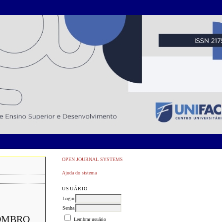
OPEN JOURNAL SYSTEMS
Ajuda do sistema
USUÁRIO
Login
Senha
 OMBRO
Lembrar usuário