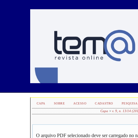
CAPA
SOBRE
ACESSO
CADASTRO
PESQUISA
Capa
>
v. 9, n. 13/14 (20
O arquivo PDF selecionado deve ser carregado no n