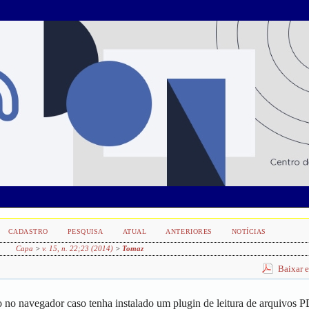
CADASTRO
PESQUISA
ATUAL
ANTERIORES
NOTÍCIAS
Capa
>
v. 15, n. 22;23 (2014)
>
Tomaz
Baixar 
 no navegador caso tenha instalado um plugin de leitura de arquivos 