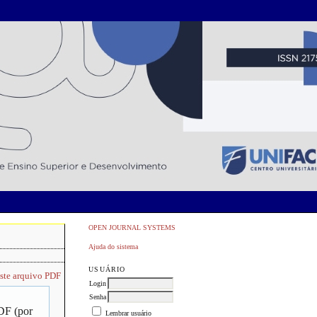
OPEN JOURNAL SYSTEMS
Ajuda do sistema
USUÁRIO
este arquivo PDF
Login
Senha
PDF (por
Lembrar usuário