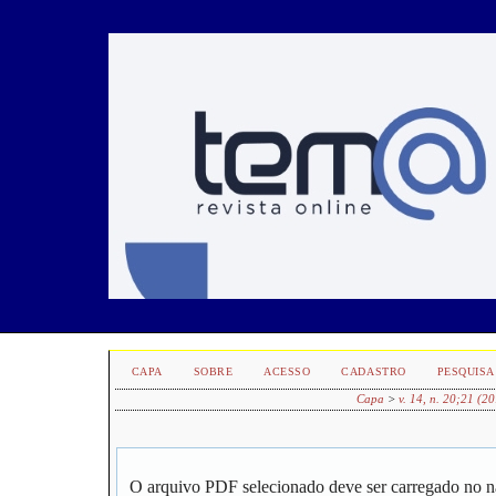
CAPA
SOBRE
ACESSO
CADASTRO
PESQUISA
Capa
>
v. 14, n. 20;21 (2
O arquivo PDF selecionado deve ser carregado no n