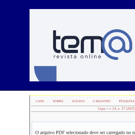
CAPA
SOBRE
ACESSO
CADASTRO
PESQUISA
Capa
>
v. 24, n. 37 (2023
O arquivo PDF selecionado deve ser carregado no n