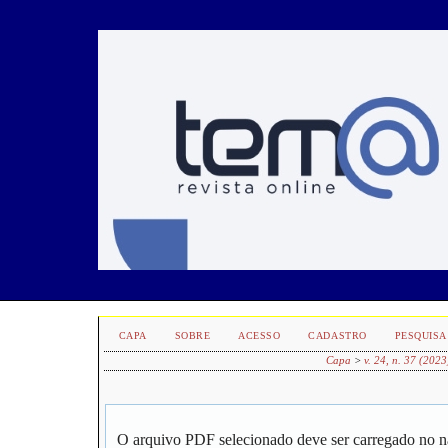
CAPA
SOBRE
ACESSO
CADASTRO
PESQUISA
Capa
>
v. 24, n. 37 (2023
O arquivo PDF selecionado deve ser carregado no n