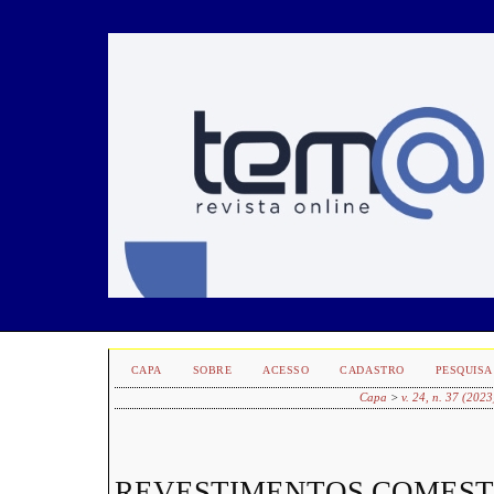
CAPA
SOBRE
ACESSO
CADASTRO
PESQUISA
Capa
>
v. 24, n. 37 (2023
REVESTIMENTOS COMESTÍ