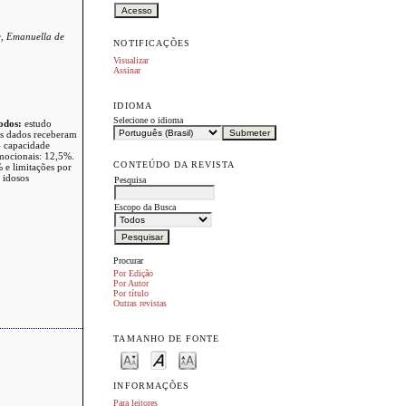
e, Emanuella de
NOTIFICAÇÕES
Visualizar
Assinar
IDIOMA
Selecione o idioma
odos:
estudo
 Os dados receberam
- capacidade
emocionais: 12,5%.
CONTEÚDO DA REVISTA
% e limitações por
 idosos
Pesquisa
Escopo da Busca
Procurar
Por Edição
Por Autor
Por título
Outras revistas
TAMANHO DE FONTE
INFORMAÇÕES
Para leitores