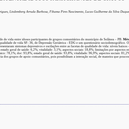
drigues, Lindemberg Arruda Barbosa, Fihama Pires Nascimento, Lucas Guilherme da Silva Duqu
ade de vida entre idosos participantes de grupos comunitários do município de Solânea – PB.
Mét
 de qualidade de vida SF- 36, de Depressão Geriátrica - EDG e um questionário sociodemográfico.
esentaram sintomas depressivos e oscilações entre as facetas de qualidade de vida: níveis baixos 
 estado geral de saúde: 6,2%; vitalidade: 3,1%; aspectos sociais: 18,8%; limitações por aspectos 
ísico: 78,1%; dor: 93,8%; estado geral de saúde: 93,8%; vitalidade: 96,9%; aspectos sociais: 81,2
ia dos grupos de apoio comunitários, pois possibilitam a interação social, de maneira que poucos