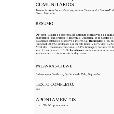
COMUNITÁRIOS
Jéssica Sabrina Lopes Medeiros, Renata Clemente dos Santos-Ro
Castro Marcolino
RESUMO
Objetivo:
avaliar a ocorrência de sintomas depressivos e a qualid
quantitativo, exploratório e descritivo. Utilizaram-se as Escalas
tratamento estatístico descritivo e inferencial.
Resultados:
9,4% apr
funcional: 21,9%; limitações por aspecto físico: 21,9%; dor: 6,2%;
Nível alto - capacidade funcional: 78,1%; limitações por aspecto f
aspectos emocionais: 87,5%.
Conclusões:
sobreleva-se a importânc
apresentaram níveis possíveis de depressão.
PALAVRAS-CHAVE
Enfermagem Geriátrica; Qualidade de Vida; Depressão.
TEXTO COMPLETO:
PDF
APONTAMENTOS
Não há apontamentos.