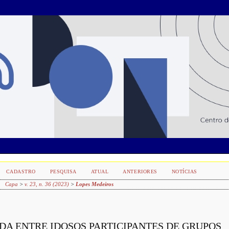
CADASTRO
PESQUISA
ATUAL
ANTERIORES
NOTÍCIAS
Capa
>
v. 23, n. 36 (2023)
>
Lopes Medeiros
DA ENTRE IDOSOS PARTICIPANTES DE GRUPOS