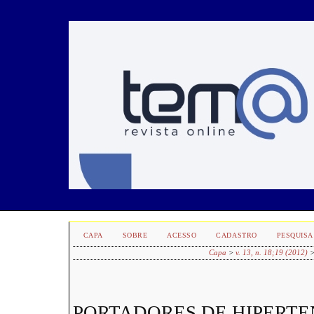
CAPA
SOBRE
ACESSO
CADASTRO
PESQUISA
Capa
>
v. 13, n. 18;19 (2012)
PORTADORES DE HIPERTE