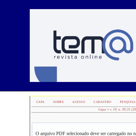
CAPA
SOBRE
ACESSO
CADASTRO
PESQUISA
Capa
>
v. 19, n. 30;31 (2
O arquivo PDF selecionado deve ser carregado no n