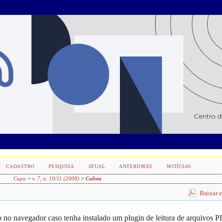
CADASTRO
PESQUISA
ATUAL
ANTERIORES
NOTÍCIAS
Capa
>
v. 7, n. 10/11 (2008)
>
Calista
Baixar 
 no navegador caso tenha instalado um plugin de leitura de arquivos 