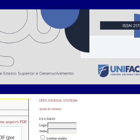
OPEN JOURNAL SYSTEMS
Ajuda do sistema
USUÁRIO
este arquivo PDF
Login
Senha
PDF (por
Lembrar usuário