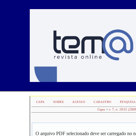
CAPA
SOBRE
ACESSO
CADASTRO
PESQUISA
Capa
>
v. 7, n. 10/11 (200
O arquivo PDF selecionado deve ser carregado no n