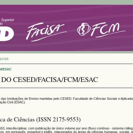
QUISA
CM/ESAC
 DO CESED/FACISA/FCM/ESAC
icas das Instituições de Ensino mantidas pelo CESED: Faculdade de Ciências Sociais e Aplicad
ção Civil (ESAC).
ca de Ciências (ISSN 2175-9553)
, interdisciplinar, com publicação de único volume por ano (fluxo contínuo - sistema rolling
ditos, em português, espanhol e inglês, relacionados às áreas de ciências humanas, sociais, t