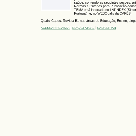
saúde, contendo as seguintes seções: arti
Normas e Critérios para Publicação consta
TEMA está indexada no LATINDEX (Sistema 
Portugal), e, no WEBQualis da CAPES.
Qualis-Capes: Revista B1 nas áreas de Educação, Ensino, Linguís
|
|
ACESSAR REVISTA
EDIÇÃO ATUAL
CADASTRAR