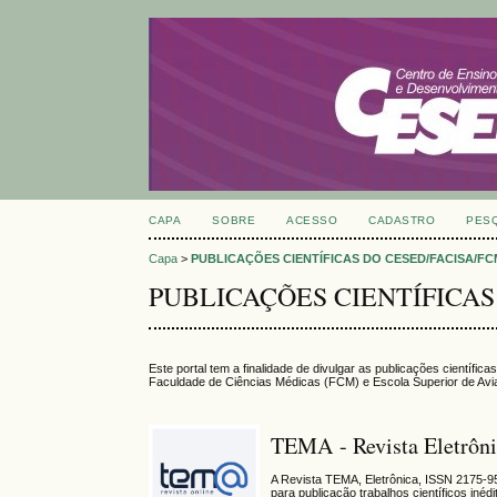
CAPA
SOBRE
ACESSO
CADASTRO
PES
Capa
>
PUBLICAÇÕES CIENTÍFICAS DO CESED/FACISA/F
PUBLICAÇÕES CIENTÍFICAS
Este portal tem a finalidade de divulgar as publicações científ
Faculdade de Ciências Médicas (FCM) e Escola Superior de Avia
TEMA - Revista Eletrôni
A Revista TEMA, Eletrônica, ISSN 2175-9553
para publicação trabalhos científicos iné