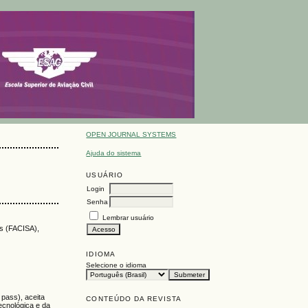
OPEN JOURNAL SYSTEMS
Ajuda do sistema
USUÁRIO
Login
Senha
Lembrar usuário
as (FACISA),
IDIOMA
Selecione o idioma
 pass), aceita
CONTEÚDO DA REVISTA
ecnológica e da