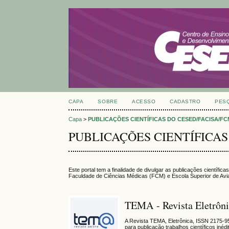
CAPA
SOBRE
ACESSO
CADASTRO
PES
Capa
>
PUBLICAÇÕES CIENTÍFICAS DO CESED/FACISA/F
PUBLICAÇÕES CIENTÍFICAS
Este portal tem a finalidade de divulgar as publicações científ
Faculdade de Ciências Médicas (FCM) e Escola Superior de Avia
TEMA - Revista Eletrôni
A Revista TEMA, Eletrônica, ISSN 2175-9553
para publicação trabalhos científicos iné