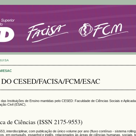
QUISA
CM/ESAC
 DO CESED/FACISA/FCM/ESAC
icas das Instituições de Ensino mantidas pelo CESED: Faculdade de Ciências Sociais e Aplicad
ção Civil (ESAC).
ca de Ciências (ISSN 2175-9553)
, interdisciplinar, com publicação de único volume por ano (fluxo contínuo - sistema rolling
ditos, em português, espanhol e inglês, relacionados às áreas de ciências humanas, sociais, t