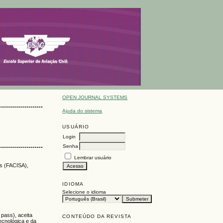
OPEN JOURNAL SYSTEMS
Ajuda do sistema
USUÁRIO
Login
Senha
Lembrar usuário
as (FACISA),
IDIOMA
Selecione o idioma
 pass), aceita
CONTEÚDO DA REVISTA
ecnológica e da