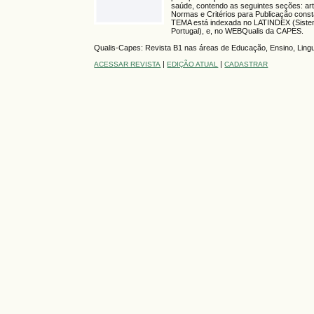
saúde, contendo as seguintes seções: arti
Normas e Critérios para Publicação consta
TEMA está indexada no LATINDEX (Sistema 
Portugal), e, no WEBQualis da CAPES.
Qualis-Capes: Revista B1 nas áreas de Educação, Ensino, Linguís
|
|
ACESSAR REVISTA
EDIÇÃO ATUAL
CADASTRAR