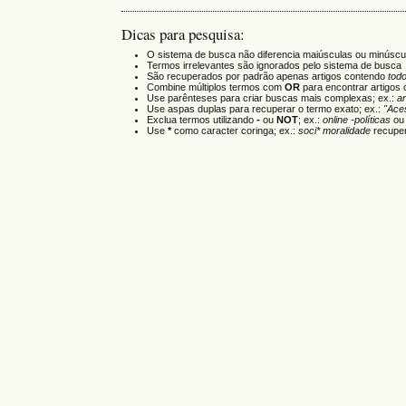
Dicas para pesquisa:
O sistema de busca não diferencia maiúsculas ou minúscu
Termos irrelevantes são ignorados pelo sistema de busca
São recuperados por padrão apenas artigos contendo
tod
Combine múltiplos termos com
OR
para encontrar artigos 
Use parênteses para criar buscas mais complexas; ex.:
a
Use aspas duplas para recuperar o termo exato; ex.:
"Ace
Exclua termos utilizando
-
ou
NOT
; ex.:
online -políticas
o
Use
*
como caracter coringa; ex.:
soci* moralidade
recuper