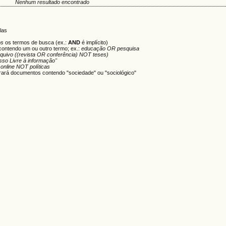
Nenhum resultado encontrado
las
os
os termos de busca (ex.:
AND
é implícito)
contendo um ou outro termo; ex.:
educação OR pesquisa
rquivo ((revista OR conferência) NOT teses)
sso Livre à informação"
u
online NOT políticas
ará documentos contendo "sociedade" ou "sociológico"