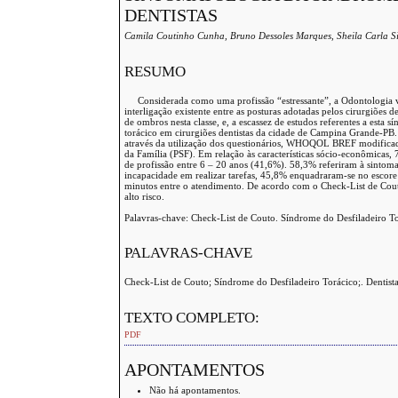
DENTISTAS
Camila Coutinho Cunha, Bruno Dessoles Marques, Sheila Carla Si
RESUMO
Considerada como uma profissão “estressante”, a Odontologia ve
interligação existente entre as posturas adotadas pelos cirurgiões
de ombros nesta classe, e, a escassez de estudos referentes a esta s
torácico em cirurgiões dentistas da cidade de Campina Grande-PB. Pa
através da utilização dos questionários, WHOQOL BREF modificad
da Família (PSF). Em relação às características sócio-econômica
de profissão entre 6 – 20 anos (41,6%). 58,3% referiram à sintoma
incapacidade em realizar tarefas, 45,8% enquadraram-se no escor
minutos entre o atendimento. De acordo com o Check-List de Couto,
alto risco.
Palavras-chave: Check-List de Couto. Síndrome do Desfiladeiro Tor
PALAVRAS-CHAVE
Check-List de Couto; Síndrome do Desfiladeiro Torácico;. Dentist
TEXTO COMPLETO:
PDF
APONTAMENTOS
Não há apontamentos.