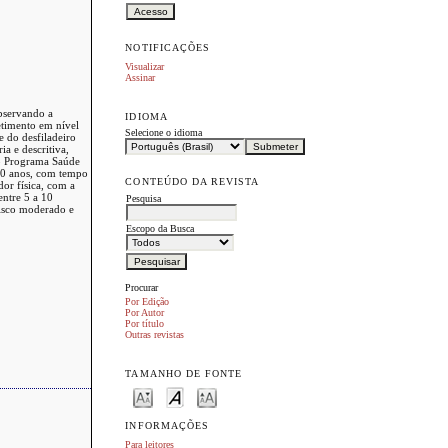
NOTIFICAÇÕES
Visualizar
Assinar
bservando a
IDIOMA
metimento em nível
Selecione o idioma
e do desfiladeiro
ia e descritiva,
do Programa Saúde
 40 anos, com tempo
CONTEÚDO DA REVISTA
or física, com a
entre 5 a 10
Pesquisa
risco moderado e
Escopo da Busca
Procurar
Por Edição
Por Autor
Por título
Outras revistas
TAMANHO DE FONTE
INFORMAÇÕES
Para leitores