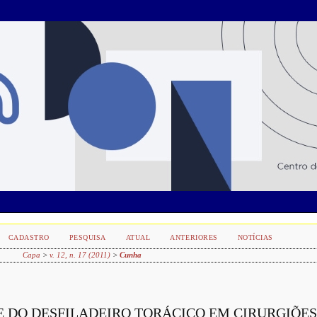
CADASTRO
PESQUISA
ATUAL
ANTERIORES
NOTÍCIAS
Capa
>
v. 12, n. 17 (2011)
>
Cunha
 DO DESFILADEIRO TORÁCICO EM CIRURGIÕE