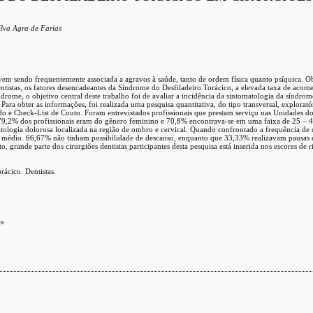
lva Agra de Farias
m sendo frequentemente associada a agravos à saúde, tanto de ordem física quanto psíquica. O
 dentistas, os fatores desencadeantes da Síndrome do Desfiladeiro Torácico, a elevada taxa de aco
índrome, o objetivo central deste trabalho foi de avaliar a incidência da sintomatologia da síndrom
ra obter as informações, foi realizada uma pesquisa quantitativa, do tipo transversal, exploratór
o e Check-List de Couto. Foram entrevistados profissionais que prestam serviço nas Unidades 
s, 79,2% dos profissionais eram do gênero feminino e 70,8% encontrava-se em uma faixa de 25 –
tologia dolorosa localizada na região de ombro e cervical. Quando confrontado a frequência de d
e médio. 66,67% não tinham possibilidade de descanso, enquanto que 33,33% realizavam pausas 
 grande parte dos cirurgiões dentistas participantes desta pesquisa está inserida nos escores de 
ácico. Dentistas.
as