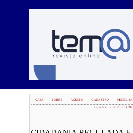
CAPA
SOBRE
ACESSO
CADASTRO
PESQUISA
Capa
>
v. 17, n. 26;27 (201
CIDADANIA REGULADA E 