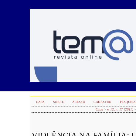
CAPA
SOBRE
ACESSO
CADASTRO
PESQUISA
Capa
>
v. 12, n. 17 (2011)
VIOLÊNCIA NA FAMÍLIA: 