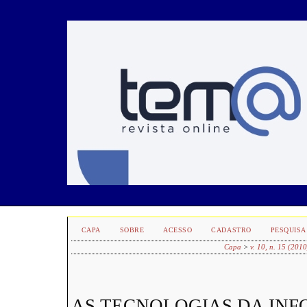
CAPA
SOBRE
ACESSO
CADASTRO
PESQUISA
Capa
>
v. 10, n. 15 (2010
AS TECNOLOGIAS DA IN