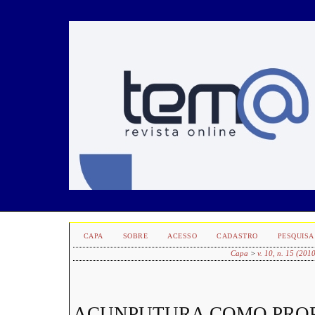
CAPA
SOBRE
ACESSO
CADASTRO
PESQUISA
Capa
>
v. 10, n. 15 (201
ACUNPUTURA COMO PROP