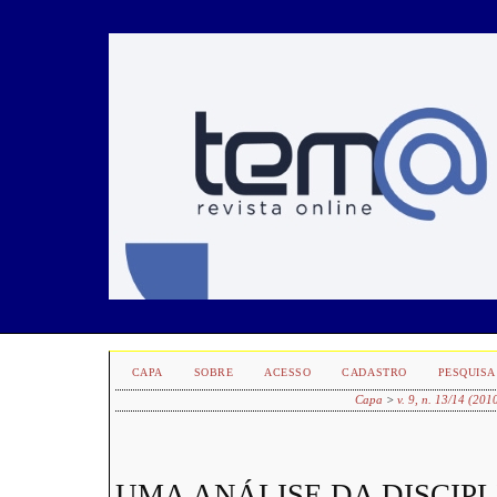
CAPA
SOBRE
ACESSO
CADASTRO
PESQUISA
Capa
>
v. 9, n. 13/14 (201
UMA ANÁLISE DA DISCIP