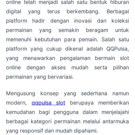
online telah menjadi salah satu bentuk hiburan
digital yang terus berkembang. Berbagai
platform hadir dengan inovasi dan koleksi
permainan yang semakin beragam untuk
memenuhi kebutuhan para pemain. Salah satu
platform yang cukup dikenal adalah QQPulsa,
yang menawarkan pengalaman bermain slot
online dengan akses mudah serta pilihan
permainan yang bervariasi.
Mengusung konsep yang sederhana namun
modern,
qqpulsa slot
berupaya memberikan
kemudahan bagi pengguna dalam menjelajahi
berbagai kategori permainan melalui antarmuka
yang responsif dan mudah dipahami.