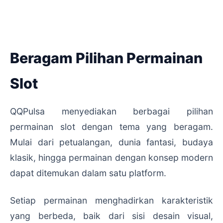
Beragam Pilihan Permainan
Slot
QQPulsa menyediakan berbagai pilihan
permainan slot dengan tema yang beragam.
Mulai dari petualangan, dunia fantasi, budaya
klasik, hingga permainan dengan konsep modern
dapat ditemukan dalam satu platform.
Setiap permainan menghadirkan karakteristik
yang berbeda, baik dari sisi desain visual,