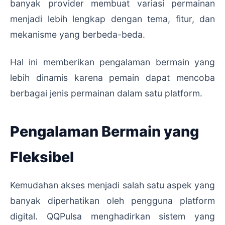
banyak provider membuat variasi permainan
menjadi lebih lengkap dengan tema, fitur, dan
mekanisme yang berbeda-beda.
Hal ini memberikan pengalaman bermain yang
lebih dinamis karena pemain dapat mencoba
berbagai jenis permainan dalam satu platform.
Pengalaman Bermain yang
Fleksibel
Kemudahan akses menjadi salah satu aspek yang
banyak diperhatikan oleh pengguna platform
digital. QQPulsa menghadirkan sistem yang