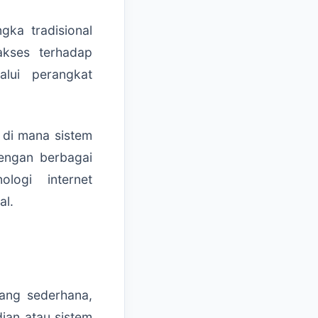
gka tradisional
akses terhadap
lui perangkat
, di mana sistem
dengan berbagai
logi internet
al.
ang sederhana,
ian atau sistem