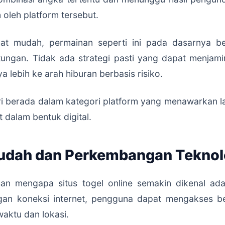
oleh platform tersebut.
ihat mudah, permainan seperti ini pada dasarnya b
ungan. Tidak ada strategi pasti yang dapat menjamin
a lebih ke arah hiburan berbasis risiko.
iri berada dalam kategori platform yang menawarkan l
 dalam bentuk digital.
udah dan Perkembangan Teknol
san mengapa situs togel online semakin dikenal a
gan koneksi internet, pengguna dapat mengakses be
aktu dan lokasi.