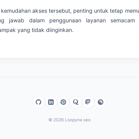
k kemudahan akses tersebut, penting untuk tetap mema
ng jawab dalam penggunaan layanan semacam i
mpak yang tidak diinginkan.
© 2026 Loopyna seo