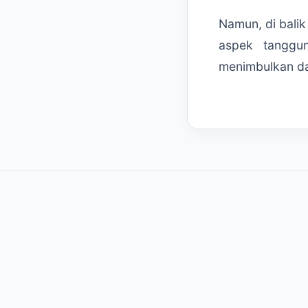
Namun, di bali
aspek tanggu
menimbulkan da