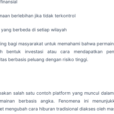
finansial
aan berlebihan jika tidak terkontrol
 yang berbeda di setiap wilayah
nting bagi masyarakat untuk memahami bahwa permaina
ah bentuk investasi atau cara mendapatkan peng
itas berbasis peluang dengan risiko tinggi.
pakan salah satu contoh platform yang muncul dal
permainan berbasis angka. Fenomena ini menunju
net mengubah cara hiburan tradisional diakses oleh ma