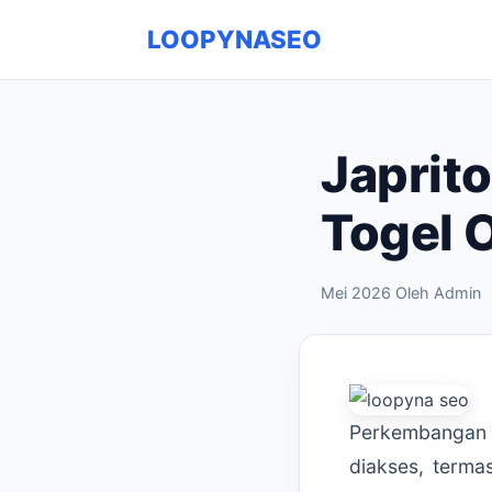
LOOPYNASEO
Japrit
Togel O
Mei 2026 Oleh Admin
Perkembangan 
diakses, terma