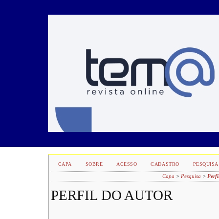
CAPA
SOBRE
ACESSO
CADASTRO
PESQUISA
Capa
>
Pesquisa
>
Perfi
PERFIL DO AUTOR