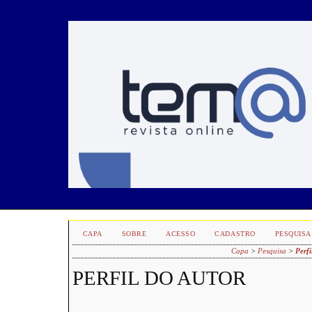
CAPA
SOBRE
ACESSO
CADASTRO
PESQUISA
Capa
>
Pesquisa
>
Perfi
PERFIL DO AUTOR