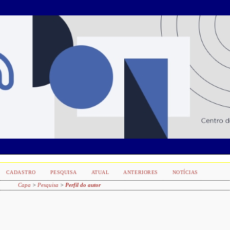
CADASTRO
PESQUISA
ATUAL
ANTERIORES
NOTÍCIAS
Capa
>
Pesquisa
>
Perfil do autor