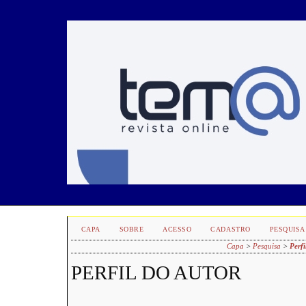
CAPA
SOBRE
ACESSO
CADASTRO
PESQUISA
Capa
>
Pesquisa
>
Perfi
PERFIL DO AUTOR