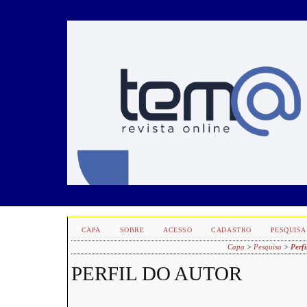
CAPA
SOBRE
ACESSO
CADASTRO
PESQUISA
Capa
>
Pesquisa
>
Perfi
PERFIL DO AUTOR