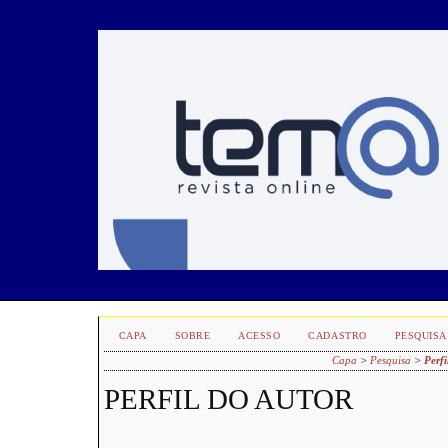
CAPA
SOBRE
ACESSO
CADASTRO
PESQUISA
Capa
>
Pesquisa
>
Perfi
PERFIL DO AUTOR