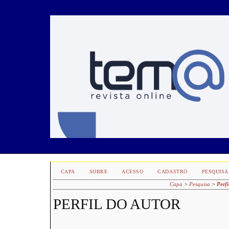
CAPA
SOBRE
ACESSO
CADASTRO
PESQUISA
Capa
>
Pesquisa
>
Perfi
PERFIL DO AUTOR