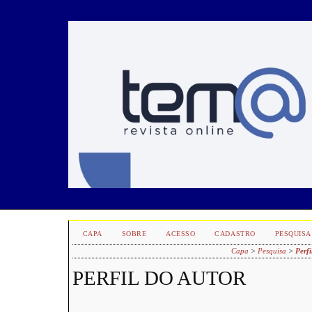
CAPA
SOBRE
ACESSO
CADASTRO
PESQUISA
Capa
>
Pesquisa
>
Perfi
PERFIL DO AUTOR