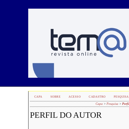
CAPA
SOBRE
ACESSO
CADASTRO
PESQUISA
Capa
>
Pesquisa
>
Perfi
PERFIL DO AUTOR