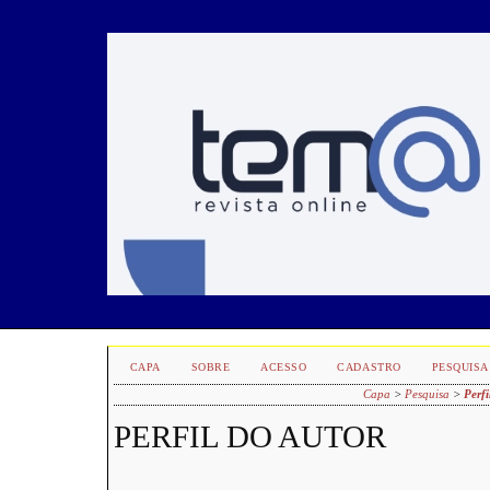
CAPA
SOBRE
ACESSO
CADASTRO
PESQUISA
Capa
>
Pesquisa
>
Perfi
PERFIL DO AUTOR