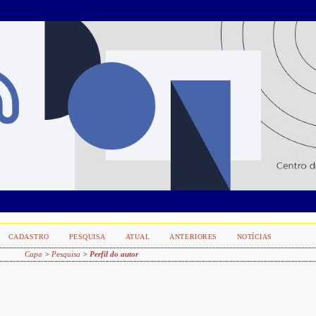
CADASTRO
PESQUISA
ATUAL
ANTERIORES
NOTÍCIAS
Capa
>
Pesquisa
>
Perfil do autor