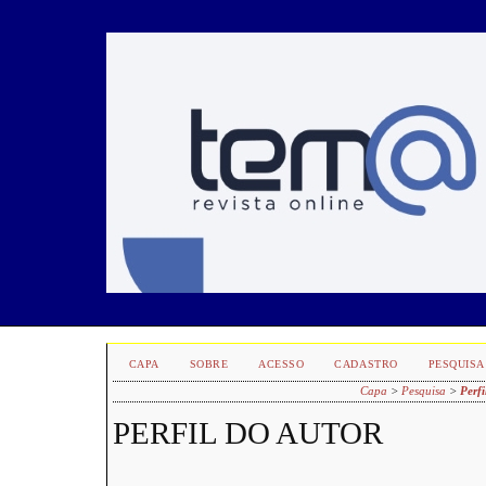
CAPA
SOBRE
ACESSO
CADASTRO
PESQUISA
Capa
>
Pesquisa
>
Perfi
PERFIL DO AUTOR