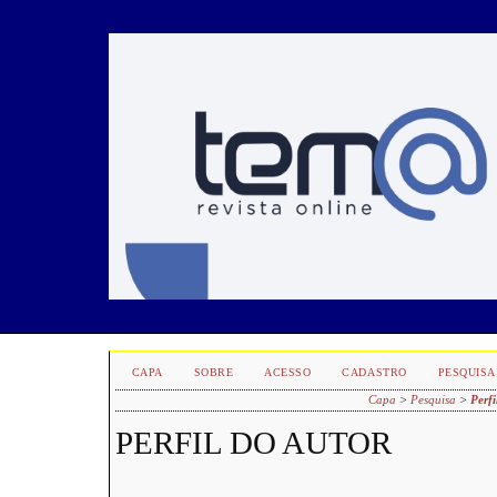
CAPA
SOBRE
ACESSO
CADASTRO
PESQUISA
Capa
>
Pesquisa
>
Perfi
PERFIL DO AUTOR