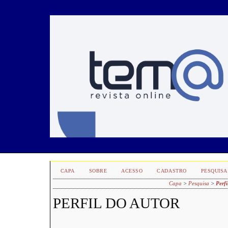
CAPA
SOBRE
ACESSO
CADASTRO
PESQUISA
Capa
>
Pesquisa
>
Perfi
PERFIL DO AUTOR