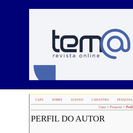
CAPA
SOBRE
ACESSO
CADASTRO
PESQUISA
Capa
>
Pesquisa
>
Perfi
PERFIL DO AUTOR