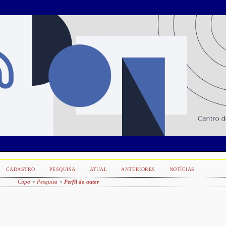
CADASTRO
PESQUISA
ATUAL
ANTERIORES
NOTÍCIAS
Capa
>
Pesquisa
>
Perfil do autor